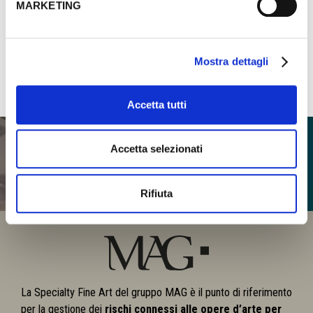
MARKETING
Ho letto e accettato l'
informativa sulla privacy
.
Mostra dettagli
ISCRIVITI
Accetta tutti
Accetta selezionati
in'ARTORY in partnership con
Rifiuta
La Specialty Fine Art del gruppo MAG è il punto di riferimento
per la gestione dei
rischi connessi alle opere d’arte per